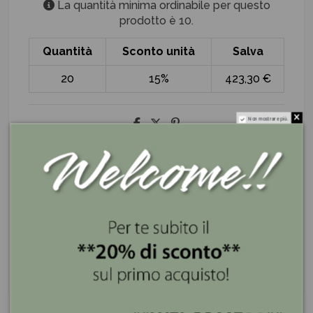
La quantità minima ordinabile per questo
prodotto è 10.
Quantità
Sconto unità
Salva
20
15%
423,30 €
Non mostrare più.
ILARY QUEEN
I nostri servizi
Se lo compri ora lo ricevi entro 3 giorni
Spedizione gratis superiore a 100€
Pagamenti sicuri e a rate con PayPal e Klarna