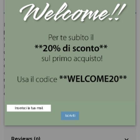
Descrizione
Porta un tocco di eleganza esotica e simbolismo
positivo nel tuo spazio con l'elefante in segno di saluto,
splendidamente dipinto a mano con un decoro Amalfi.
Il design dinamico e la postura dell'elefante aggiungono
un tocco di vitalità reso particolare da motivi raffinati e
dettagliati.
Questo elefante è ideale per decorare soggiorni,
camere da letto, uffici o qualsiasi altro spazio che
necessiti di un tocco di eleganza e significato simbolico.
Può essere esposto su mensole, tavoli, caminetti o
come pezzo centrale in una vetrina.
Dettagli del prodotto
Iscriviti
Reviews (0)