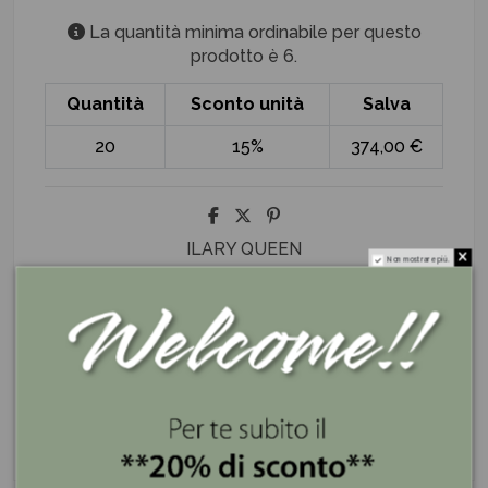
La quantità minima ordinabile per questo
prodotto è 6.
Quantità
Sconto unità
Salva
20
15%
374,00 €
ILARY QUEEN
Non mostrare più.
I nostri servizi
Se lo compri ora lo ricevi entro 3 giorni
Spedizione gratis superiore a 100€
Pagamenti sicuri e a rate con PayPal e Klarna