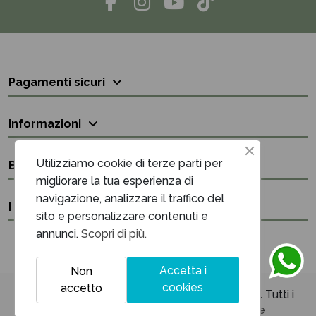
Pagamenti sicuri
Informazioni
Utilizziamo cookie di terze parti per
Bisogno di aiuto?
migliorare la tua esperienza di
navigazione, analizzare il traffico del
I nostri contatti
sito e personalizzare contenuti e
annunci.
Scopri di più.
Accetta i
Non
cookies
accetto
Unique Maison & Cadeaux P.iva 03394220614 Tutti i
diritti sono riservati - Powered by
Netrise