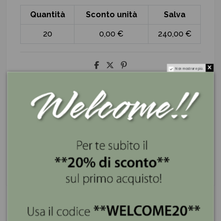
Quantità
Sconto unità
Salva
20
0,00 €
240,00 €
Non mostrare più.
ILARY QUEEN
I nostri servizi
Se lo compri ora lo ricevi entro 3 giorni
Spedizione gratis superiore a 100€
Pagamenti sicuri e a rate con PayPal e Klarna