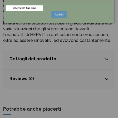
che sposano cristallo, metallo e cera.
Ogni oggetto è frutto di un lavoro tanto tecnico quanto
Iscriviti
artistico, adatto alle persone che hanno una curiosità
innata ed un intelletto flessibile in grado di adattarsi alle
varie situazioni che gli si presentano davanti.
I manufatti di HERVIT in particolar modo emozionano,
oltre ad essere innovativi ed evolvono costantemente.
Dettagli del prodotto
Reviews (0)
Potrebbe anche piacerti