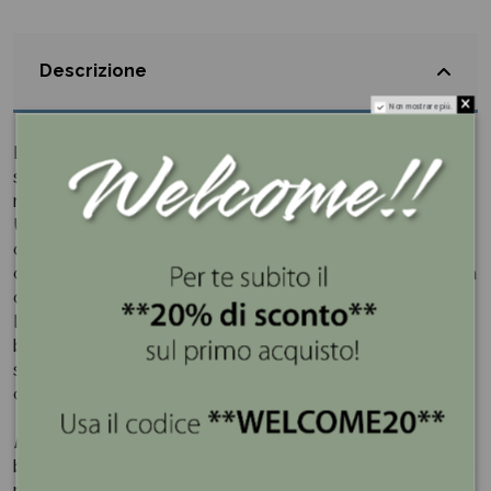
Descrizione
Non mostrare più.
La luce soffusa di una candela, la delicata carezza del
sapone naturale, un profumo avvolgente che rigenera la
mente e il corpo.
Una piccola oasi di benessere direttamente a casa tua...
quel momento perfetto a cui Hervit dedica il set con
candela e sapone Regenerating Spa con una sola Parola
d'ordine: relax!
La profumazione “Oud” rimanda a una passeggiata per i
boschi, tra l’avvolgente profumo della terra e la calda
sensualità di note speziate, in un rassicurante ritorno alle
origini, col sogno di terre lontane.
Hervit
è molto conosciuta nel mondo del regalo e della
bomboniera grazie alla creazione delle linee esclusive in
porcellana e inventando delle particolari combinazioni