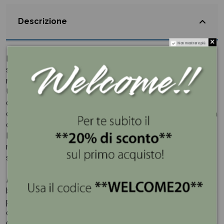
Descrizione
Non mostrare più.
La luce soffusa di una candela, la delicata carezza del
sapone naturale, un profumo avvolgente che rigenera la
mente e il corpo.
Una piccola oasi di benessere direttamente a casa tua...
quel momento perfetto a cui Hervit dedica il set con
candela e sapone Regenerating Spa con una sola Parola
d'ordine: relax!
La fragranza “Chanel Coco” è una fragranza sensuale e
rilassante, che si apre alle note seducenti di un’eleganza
senza tempo.
Hervit
è molto conosciuta nel mondo del regalo e della
bomboniera grazie alla creazione delle linee esclusive in
porcellana e inventando delle particolari combinazioni
che sposano cristallo, metallo e cera.
Ogni oggetto è frutto di un lavoro tanto tecnico quanto