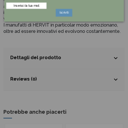
artistico, adatto alle persone che hanno una curiosità
innata ed un intelletto flessibile in grado di adattarsi alle
Iscriviti
varie situazioni che gli si presentano davanti.
I manufatti di HERVIT in particolar modo emozionano,
oltre ad essere innovativi ed evolvono costantemente.
Dettagli del prodotto
Reviews (0)
Potrebbe anche piacerti