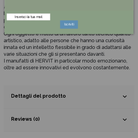
Hervit
è molto conosciuta nel mondo del regalo e della
bomboniera grazie alla creazione delle linee esclusive in
porcellana e inventando delle particolari combinazioni
Iscriviti
che sposano cristallo, metallo e cera.
Ogni oggetto è frutto di un lavoro tanto tecnico quanto
artistico, adatto alle persone che hanno una curiosità
innata ed un intelletto flessibile in grado di adattarsi alle
varie situazioni che gli si presentano davanti.
I manufatti di HERVIT in particolar modo emozionano,
oltre ad essere innovativi ed evolvono costantemente.
Dettagli del prodotto
Reviews (0)