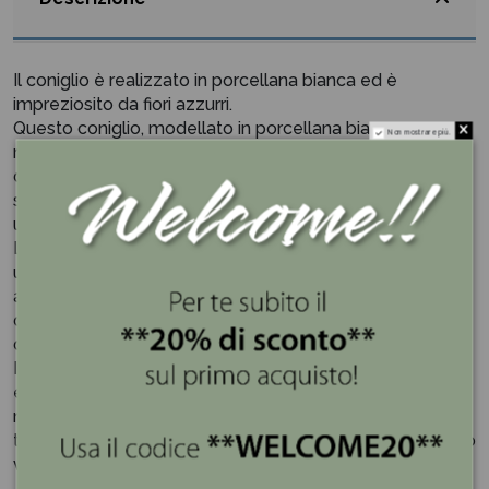
Il coniglio è realizzato in porcellana bianca ed è
impreziosito da fiori azzurri.
Questo coniglio, modellato in porcellana bianca,
Non mostrare più.
rappresenta un'interpretazione elegante e raffinata
dell'animale. I fiori azzurri sono in rilievo decorando la
superficie del coniglio aggiungendo allo stesso tempo
un tocco di colore e bellezza al design complessivo.
La combinazione di porcellana bianca e fiori azzurri crea
un contrasto delicato e affascinante, conferendo
all'articolo un aspetto femminile e grazioso. Questo tipo
di decorazione è perfetto per aggiungere un tocco di
dolcezza e freschezza a qualsiasi ambiente.
Il coniglio in porcellana bianca con fiori azzurri può
essere utilizzato come elemento decorativo su una
mensola, un tavolino o una scrivania, aggiungendo un
tocco di eleganza e charme alla tua casa, ufficio o spazio
vitale.