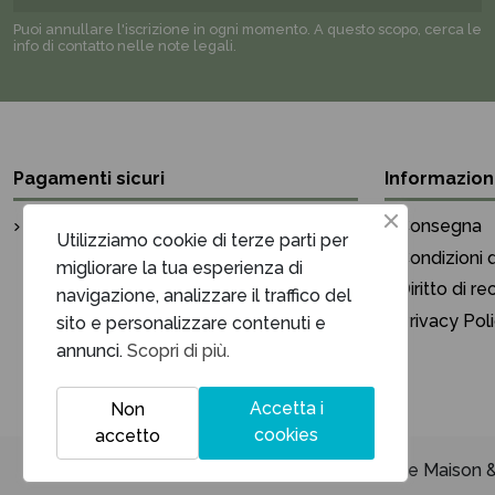
Puoi annullare l'iscrizione in ogni momento. A questo scopo, cerca le
info di contatto nelle note legali.
Pagamenti sicuri
Informazion
Pagamento sicuro
Consegna
Utilizziamo cookie di terze parti per
Condizioni d
migliorare la tua esperienza di
Diritto di r
navigazione, analizzare il traffico del
Privacy Pol
sito e personalizzare contenuti e
annunci.
Scopri di più.
Accetta i
Non
cookies
accetto
Unique Maison & 