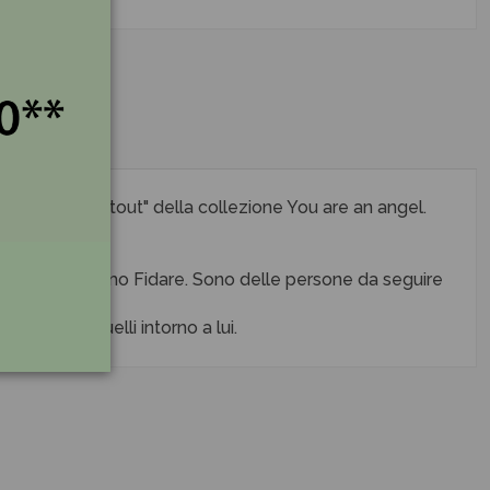
'aime plus que tout" della collezione You are an angel.
 cui ci possiamo Fidare. Sono delle persone da seguire
a e tutti quelli intorno a lui.