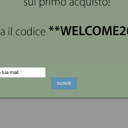
views
(0)
metallo smaltato su cui è incastonato uno strass e frase "Je t
ss tra i capelli.
no o l'altro delle persone che possiamo veramente Amare, di
 viventi!
Iscriviti
tà, purezza e altruismo, esseri viventi che illuminano la terr