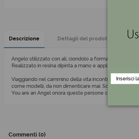
Descrizione
Dettagli del prodotto
Re
Angelo stilizzato con ali, ciondolo a forma di stella in 
Realizzato in resina dipinta a mano e applicazione di stra
Viaggiando nel cammino della vita incontriamo un gior
come modelli, da non dimenticare mai. Sono tutti angeli
You are an Angel onora queste persone che dimostrano bon
Commenti (0)