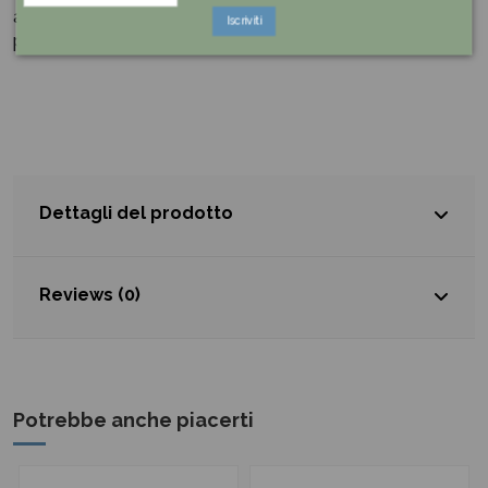
articoli da regalo e complementi di arredo realizzando
Iscriviti
prodotti esclusivi e d'impatto.
Dettagli del prodotto
Reviews (0)
Potrebbe anche piacerti