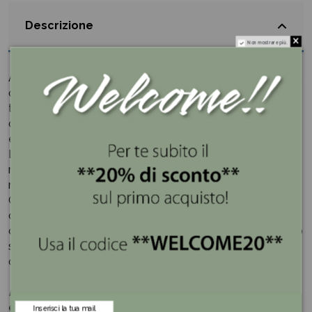
Descrizione
Non mostrare più.
Aggiungi un tocco di eleganza moderna ai tuoi spazi con
questo splendido cuore sfaccettato in resina dorata. La
texture poligonale conferisce un aspetto
contemporaneo e artistico, rendendolo un pezzo unico
e affascinante per la decorazione della tua casa o ufficio.
La sua finitura dorata aggiunge un tocco di lusso e
raffinatezza, mentre la texture poligonale offre una
moderna interpretazione del classico simbolo del cuore.
Questo cuore in resina dorata è ideale come elemento
decorativo su mensole, tavolini, scrivanie o come
centrotavola. Con il suo design raffinato e l'effetto dorato
scintillante, sarà un'aggiunta preziosa e significativa per
qualsiasi ambiente, trasmettendo calore e stile.
Montemaggi
è un’azienda che unisce passione ed
esperienza trentennale nella commercializzazione di