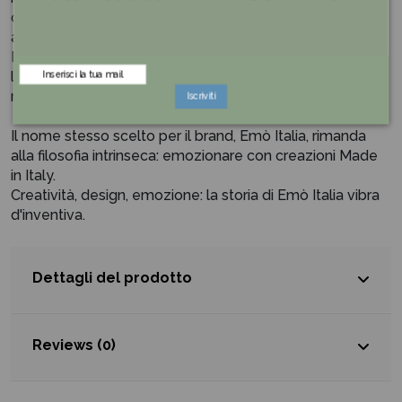
capace di trasformare ogni ambiente in un luogo
accogliente e vibrante.
Il suo colore giallo, luminoso e dinamico, diffonde una
luce calda che esalta i piccoli momenti di relax,
regalando un’atmosfera di autentica raffinatezza.
Iscriviti
Il nome stesso scelto per il brand, Emò Italia
, rimanda
alla filosofia intrinseca: emozionare con creazioni Made
in Italy.
Creatività, design, emozione: la storia di Emò Italia vibra
d'inventiva.
Dettagli del prodotto
Reviews (0)