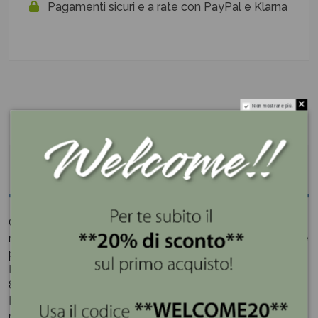
Pagamenti sicuri e a rate con PayPal e Klarna
Non mostrare più.
Descrizione
Candela gialla, profumata con essenza ambra e
muschio, per un ambiente caldo, accogliente e di grande
personalità.
La candela gialla, con le sue dimensioni compatte di
8x8,5 cm, è un concentrato di calore e intensità.
La combinazione dell’essenza ambra con quella del
muschio crea una fragranza avvolgente e sofisticata,