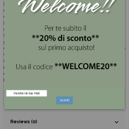
Dai un tocco di dolcezza e gioia alle tue celebrazioni
con l'esclusiva collezione di confetti
Maxtris
. Ogni
confetto è un piccolo scrigno di felicità, pronto a
sprigionare allegria e colore durante i momenti speciali
della tua vita.
I confetti alla "ciocomandorla" aromatizzati in tantissimi
gusti, perfetti per creare una confettata per i vostri
ospiti, una degustazione, o anche per essere inseriti nelle
vostre Bomboniere.
Che tu stia celebrando un compleanno, un matrimonio,
una laurea o semplicemente la gioia di vivere, i nostri
confetti sono pronti a essere la scintilla di felicità che
illumina il tuo evento.
Dettagli del prodotto
Iscriviti
Reviews (0)