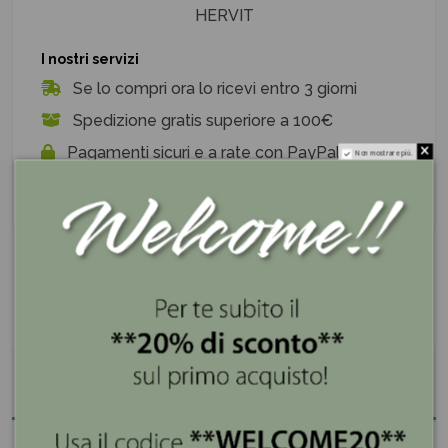
HERVIT
I nostri servizi
Se lo compri ora lo ricevi entro 3 giorni
Spedizione gratis superiore a 100€
Pagamenti sicuri e a rate con PayPal e Klarna
Non mostrare più.
Descrizione