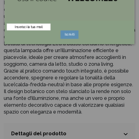
Elegante e moderna, la lampada led Botanica con stelo
è un complemento d'arredo dal design raffinato che
unisce estetica e funzionalità. Ispirata alle forme
armoniose della natura, si distingue per il suo stile
decorativo che dona un tocco di originalità e luminosità a
Iscriviti
qualsiasi ambiente della casa o dell'ufficio.
Dotata di tecnologia Led a basso consumo energetico,
questa lampada offre un'illuminazione efficiente e
piacevole, ideale per creare atmosfere accoglienti in
soggiorno, camera da letto, studio o zona living.
Grazie al pratico comando touch integrato, è possibile
accendere, spegnere e regolare la tonalità della
luce(calda-fredda-neutra) in base alle proprie esigenze.
Il design botanico con stelo slanciato la rende non solo
una fonte d'illuminzione, ma anche un vero e proprio
elemento decorativo capace di valorizzare qualsiasi
spazio con eleganza e modernità.
Dettagli del prodotto