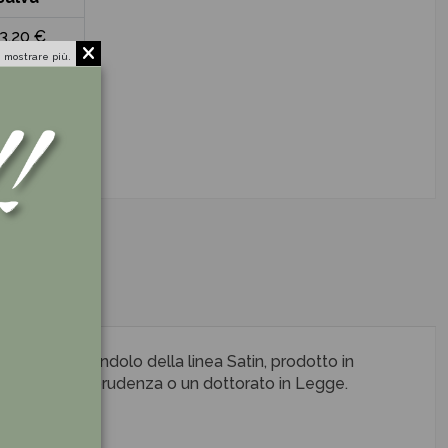
3,20 €
 mostrare più.
elegante Ciondolo della linea Satin, prodotto in
urea in Giurisprudenza o un dottorato in Legge.