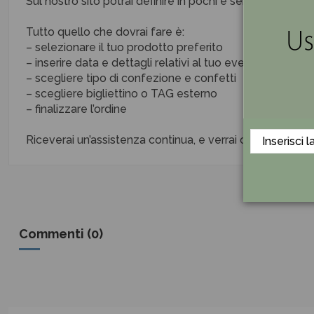
Sul nostro sito potrai definire in pochi e semplici step o
Tutto quello che dovrai fare è:
– selezionare il tuo prodotto preferito
– inserire data e dettagli relativi al tuo evento
– scegliere tipo di confezione e confetti
– scegliere bigliettino o TAG esterno
– finalizzare l’ordine
Riceverai un’assistenza continua, e verrai contattata/
Commenti (0)