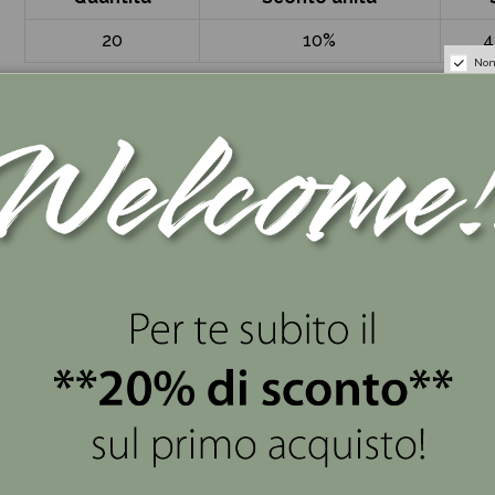
20
10%
4
Non
GREENFORD
views
(0)
 concentrato nel simbolo del Martello da Giudice che diventa 
e ne crea preziosi giochi. Gadget ideale per celebrare una La
ostra selezione di bomboniere uniche e di alta qualità.