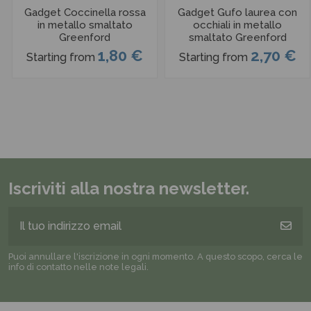
Gadget Coccinella rossa
Gadget Gufo laurea con
in metallo smaltato
occhiali in metallo
Greenford
smaltato Greenford
1,80 €
2,70 €
Starting from
Starting from
Iscriviti alla nostra newsletter.
Puoi annullare l'iscrizione in ogni momento. A questo scopo, cerca le
info di contatto nelle note legali.