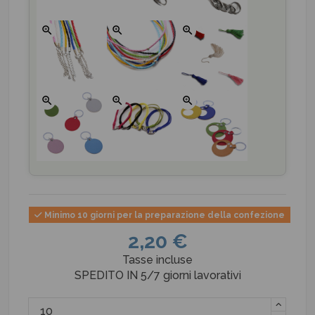
zoom_in
zoom_in
zoom_in
zoom_in
zoom_in
zoom_in
Minimo 10 giorni per la preparazione della confezione
2,20 €
Tasse incluse
SPEDITO IN 5/7 giorni lavorativi