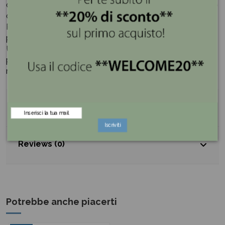
complemento d'arredo, portaggetti, portagioie o piccolo
centrotavola.
Perfetta per custodire piccoli oggetti, confetti, pot-
pourri o per creare graziose composizioni decorative.
Un accessorio raffinato, adatto anche come idea regalo
per occasioni speciali, bomboniere o ricorrenze
romantiche.
Dettagli del prodotto
Iscriviti
Reviews (0)
Potrebbe anche piacerti