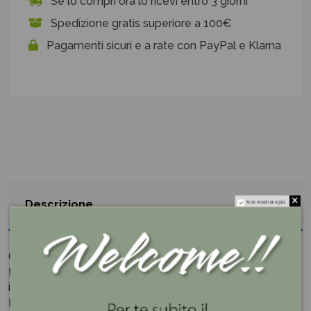
Se lo compri ora lo ricevi entro 3 giorni
Spedizione gratis superiore a 100€
Pagamenti sicuri e a rate con PayPal e Klarna
Descrizione
Non mostrare più.
Ciotolina decorativa realizzata in porcellana bianca a
forma di cuore, con grande cura nei dettagli e
impreziosita da delicate roselline in rilievo.
Il design romantico ed elegante la rende ideale come