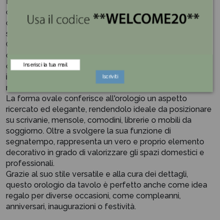
Elegante e funzionale, questo orologio da tavolo ovale
crema con sfondo canvas è un raffinato complemento
d'arredo pensato per arricchire qualsiasi ambiente con
stile e praticità.
Caratterizzato da una silhouette armoniosa e crema
dalle linee morbide unita allo sfondo floreale canvas, si
distingue per il suo design senza tempo, capace di
integrarsi perfettamente sia in contesti classici che
Iscriviti
moderni.
La forma ovale conferisce all'orologio un aspetto
ricercato ed elegante, rendendolo ideale da posizionare
su scrivanie, mensole, comodini, librerie o mobili da
soggiorno. Oltre a svolgere la sua funzione di
segnatempo, rappresenta un vero e proprio elemento
decorativo in grado di valorizzare gli spazi domestici e
professionali.
Grazie al suo stile versatile e alla cura dei dettagli,
questo orologio da tavolo è perfetto anche come idea
regalo per diverse occasioni, come compleanni,
anniversari, inaugurazioni o festività.