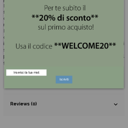
La lavorazione in resina garantisce resistenza e una
finitura accurata, valorizzando ogni particolare della
decorazione e rendendola adatta a essere esposta su
mensole, mobili, librerie o vetrinette.
Realizzato con cura nei dettagli e caratterizzato da una
delicata tonalità azzurro, rappresenta una decorazione
ideale per la casa e un'originale idea regalo per occasioni
speciali come nascite, battesimi, compleanni o come
pensiero elegante per chi amam accessori decorativi dal
gusto delicato e senza tempo.
Iscriviti
Dettagli del prodotto
Reviews (0)