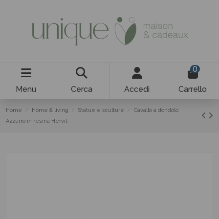
0
Menu
Cerca
Accedi
Carrello
Home
Home & living
Statue e sculture
Cavallo a dondolo
Azzurro in resina Hervit