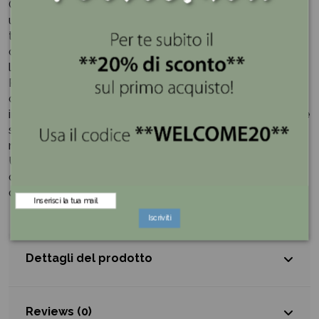
Curato nei minimi dettagli, questo orsetto rappresenta
un simbolo di affetto, dolcezza e serenità, mentre il
tulipano blu richiama armonia, fiducia e unicità. Ideale
come complemento d'arredo per soggiorni, camere da
letto, camerette o vetrine.
Perfetto come idea regalo per nascite, battesimi,
compleanni, o altre occasioni speciali, questa statuetta
in porcellana unisce qualità artigianale, eleganza e valore
simbolico, diventando un ricordo speciale da conservare
nel tempo.
Una statuetta che unisce arte, eleganza e cura dei
dettagli, capace di donare un'atmosfera raffinata a
qualsiasi ambiente.
Iscriviti
Dettagli del prodotto
Reviews (0)