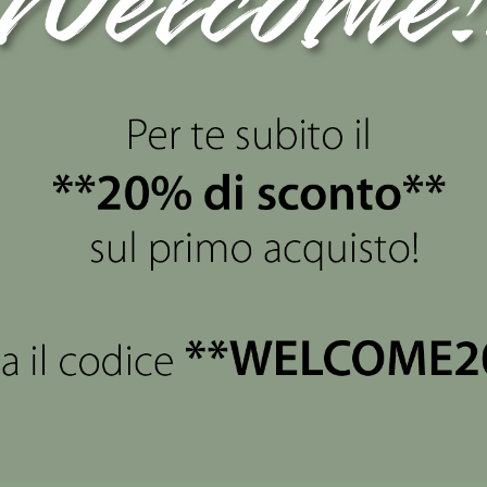
views
(0)
lizzata in pregiata porcellana bianca e impreziosita da un delic
za e raffinatezza, valorizzando ulteriormente l'estetica del
llana e al vivace contrasto del fiore, crea un complemento d
saltano la grazia e la delicatezza della ballerina, rendendo 
passionati di danza o per ocasioni speciali come Compleann
atmosfera raffinata a qualsiasi ambiente.