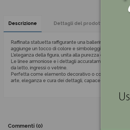
Descrizione
Dettagli del prodotto
Re
Raffinata statuetta raffigurante una ballerina seduta, rea
aggiunge un tocco di colore e simboleggia amore, elegna
L'eleganza della figura, unita alla purezza della porce
Le linee armoniose e i dettagli accuratamente rifiniti e
da letto, ingressi o vetrine.
Perfetta come elemento decorativo o come idea per ap
arte, eleganza e cura dei dettagli, capace di donare un'
Commenti (0)