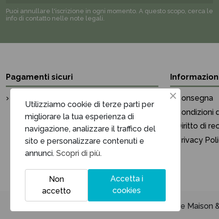
Puoi annullare l'iscrizione in ogni momento. A questo scopo, cerca le
info di contatto nelle note legali.
Pagamenti sicuri
Informazion
Pagamento sicuro
Consegna
Utilizziamo cookie di terze parti per
Condizioni d
migliorare la tua esperienza di
Diritto di r
navigazione, analizzare il traffico del
Privacy Pol
sito e personalizzare contenuti e
annunci.
Scopri di più.
Accetta i
Non
cookies
accetto
Unique Maison & 