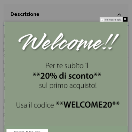
Descrizione
Non mostrare più.
Paletta per Dolci provvisto di motivi geometrici rettilinei
in bianco e nero che si intrecciano con l'oro zecchino, su
pregiata porcellana New Bone China.
Caratterizzata da una decorazione che sprigiona energia,
la nuova linea VLK Design è destinata a diventare
protagonista in tavola.
Novità e Tradizione in una linea dinamica e sofisticata,
espressione di uno stile moderno e dal sapore vintage al
tempo stesso.
Hervit
è molto conosciuta nel mondo del regalo e della
bomboniera grazie alla creazione delle linee esclusive in
porcellana e inventando delle particolari combinazioni
che sposano cristallo, metallo e cera.
Ogni oggetto è frutto di un lavoro tanto tecnico quanto