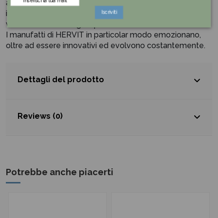
artistico, adatto alle persone che hanno una curiosità
innata ed un intelletto flessibile in grado di adattarsi alle
Iscriviti
varie situazioni che gli si presentano davanti.
I manufatti di HERVIT in particolar modo emozionano,
oltre ad essere innovativi ed evolvono costantemente.
Dettagli del prodotto
Reviews (0)
Potrebbe anche piacerti