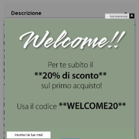
Descrizione
Non mostrare più.
Il Set tazzine da caffè con piattini realizzati in porcellana
bianca presenta un decoro di tulipani dipinti di verde con
effetto pennello.
Forme slanciate e morbide per le nuove tazzine della
linea TULIP, che sembrano danzare sulla tavola come
ballerine leggere.
E la pausa caffè si trasforma in un momento di perfetta
eleganza.
Hervit
è molto conosciuta nel mondo del regalo e della
bomboniera grazie alla creazione delle linee esclusive in
porcellana e inventando delle particolari combinazioni
che sposano cristallo, metallo e cera.
Ogni oggetto è frutto di un lavoro tanto tecnico quanto
artistico, adatto alle persone che hanno una curiosità
innata ed un intelletto flessibile in grado di adattarsi alle