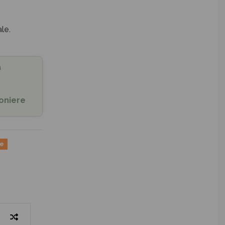
le.
a
oniere
ne