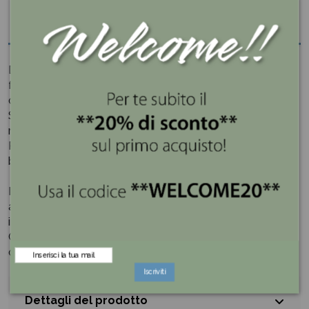
Descrizione
Deliziosa ed evocativa, la scatola portaoggetti blu a
forma di trullo di Emò Italia si distingue per carattere e
design moderno.
Simpatica da usare come portagioie, è un'originale idea
regalo home decor.
Perfetta per sottolineare i tuoi giorni felici: sarà una
bomboniera fantastica!
Il nome stesso scelto per il brand,
Emò Italia
, rimanda
alla filosofia intrinseca: emozionare con creazioni Made
in Italy.
Creatività, design, emozione: la storia di Emò Italia vibra
d'inventiva.
Iscriviti
Dettagli del prodotto