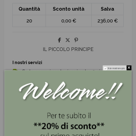
Quantità
Sconto unità
Salva
20
0,00 €
236,00 €
IL PICCOLO PRINCIPE
I nostri servizi
Non mostrare più.
Se lo compri ora lo ricevi entro 3 giorni
Spedizione gratis superiore a 100€
Pagamenti sicuri e a rate con PayPal e Klarna