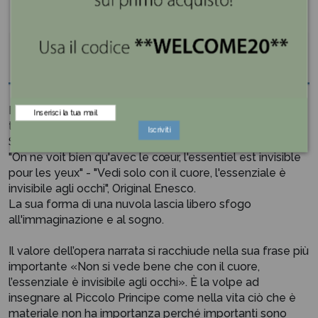
Descrizione
Il Salvadanaio presenta il Piccolo Principe mentre si
trova sul pianeta con la Volpe, la Rosa e una Pecora.
Iscriviti
Sulla nuvola vi è scritta la famosa citazione in francese
"On ne voit bien qu'avec le cœur, l'essentiel est invisible
pour les yeux" - "Vedi solo con il cuore, l'essenziale è
invisibile agli occhi", Original Enesco.
La sua forma di una nuvola lascia libero sfogo
all'immaginazione e al sogno.
Il valore dell’opera narrata si racchiude nella sua frase più
importante «Non si vede bene che con il cuore,
l’essenziale è invisibile agli occhi». È la volpe ad
insegnare al Piccolo Principe come nella vita ciò che è
materiale non ha importanza perché importanti sono