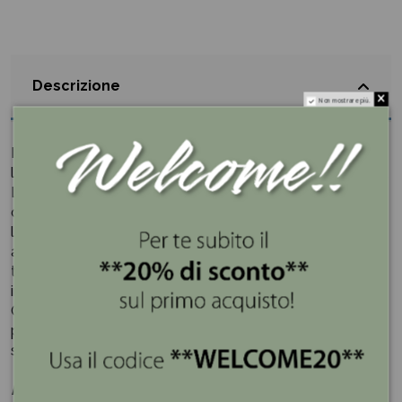
Descrizione
Non mostrare più.
I confetti sono un simbolo di prosperità e buon augurio e
la confezione riflette lo stile che si vuole dare all'evento.
La scatola portaconfetti, realizzata con attenzione ai
dettagli, presenta un motivo floreale verde che avvolge
l'intera superficie, donando un aspetto armonioso e
accattivante. La tonalità verde conferisce un senso di
tranquillità e serenità, ideale per celebrare momenti
importanti.
Questa scatola portaconfetti Floreale verde è perfetta
per matrimoni, compleanni, battesimi o qualsiasi evento
speciale in cui si desidera regalare dolcezze con stile.
Hervit
è molto conosciuta nel mondo del regalo e della