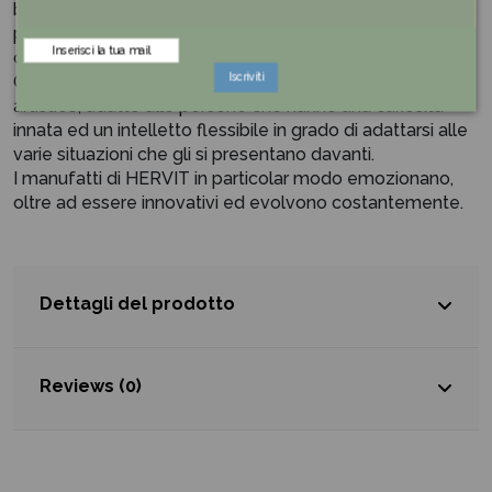
bomboniera grazie alla creazione delle linee esclusive in
porcellana e inventando delle particolari combinazioni
che sposano cristallo, metallo e cera.
Iscriviti
Ogni oggetto è frutto di un lavoro tanto tecnico quanto
artistico, adatto alle persone che hanno una curiosità
innata ed un intelletto flessibile in grado di adattarsi alle
varie situazioni che gli si presentano davanti.
I manufatti di HERVIT in particolar modo emozionano,
oltre ad essere innovativi ed evolvono costantemente.
Dettagli del prodotto
Reviews (0)