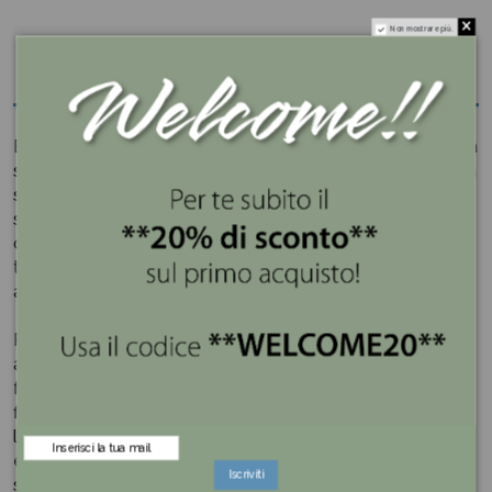
Non mostrare più.
Descrizione
Esalta l'eleganza e l'organizzazione del tuo spazio con la
scatola portaoggetti Piramid di Jutta Maison, un'aggiunta
sofisticata e versatile alla tua casa o al tuo ufficio. Con il
suo design raffinato e la sua praticità, questo contenitore
offre non solo un modo elegante per tenere in ordine i
tuoi oggetti preziosi, ma anche un tocco di stile e classe
a qualsiasi ambiente.
Realizzato con vetro di alta qualità e lavorato con cura
artigianale, unisce la bellezza della forma alla
funzionalità del suo spazio di archiviazione. La sua
finitura verde aggiunge un tocco di delicatezza e
luminosità, mentre la forma a diamante lo rende un
elemento decorativo affascinante che cattura lo
Iscriviti
sguardo e l'attenzione.