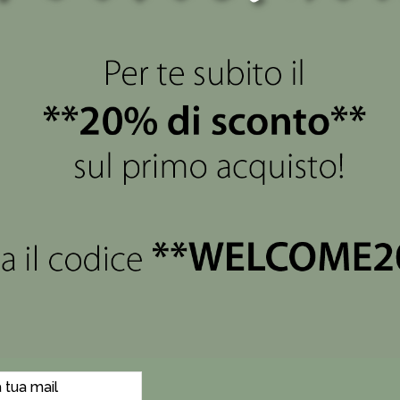
 purezza delle forme. Luminoso, trasparente e incolore, il crist
 carismatica, da sempre sinonimo di eleganza, tradizione e no
lla filosofia intrinseca: emozionare con creazioni Made in Italy
 d'inventiva.