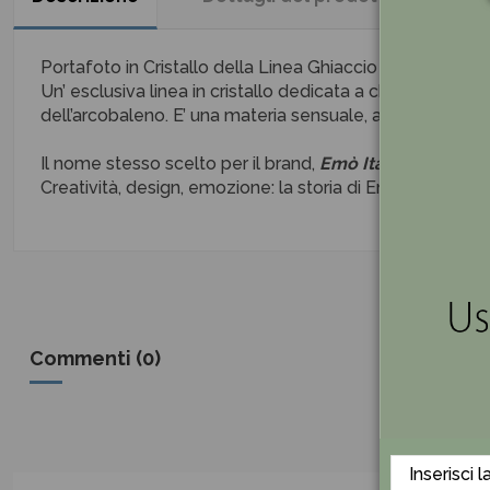
Portafoto in Cristallo della Linea Ghiaccio di EMO'.
Un’ esclusiva linea in cristallo dedicata a chi ricerca la
dell’arcobaleno. E’ una materia sensuale, affascinante e
Il nome stesso scelto per il brand,
Emò Italia
, rimanda a
Creatività, design, emozione: la storia di Emò Italia vibra
Commenti (0)