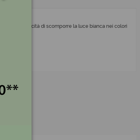
allo ha la capacità di scomporre la luce bianca nei colori
biltà.
.