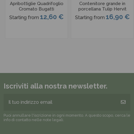
Apribottiglie Quadrifoglio
Contenitore grande in
Cromato Bugatti
porcellana Tulip Hervit
12,60 €
16,90 €
Starting from
Starting from
Iscriviti alla nostra newsletter.
Puoi annullare l'iscrizione in ogni momento. A questo scopo, cerca le
info di contatto nelle note legali.