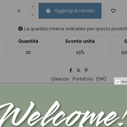
Aggiungi al carrello
La quantità minima ordinabile per questo prodott
Quantità
Sconto unità
S
20
15%
51
Ghiaccio
Portafoto
EMÒ
Non
views
(0)