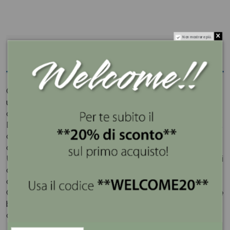
Non mostrare più.
Descrizione
Questa candela realizzata in vetro bianco posizionala su
un tavolo da dessert, una credenza o come elemento
centrale durante le occasioni speciali.
Dopo aver goduto della dolce fragranza della candela, il
contenitore si trasforma in una chic scatola portaoggetti
o portagioie.
Utilizza la scatola ottenuta per conservare gioielli, piccoli
oggetti preziosi o semplicemente come elemento
decorativo.
Con il suo design versatile, questa candela in contenitore
bianco aggiunge un tocco di lusso e praticità alla tua
casa.