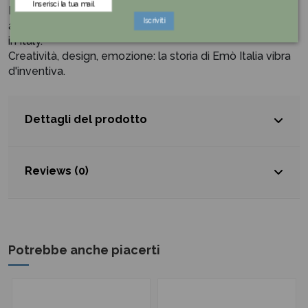
Il nome stesso scelto per il brand,
Emò Italia
, rimanda
Iscriviti
alla filosofia intrinseca: emozionare con creazioni Made
in Italy.
Creatività, design, emozione: la storia di Emò Italia vibra
d'inventiva.
Dettagli del prodotto
Reviews (0)
Potrebbe anche piacerti