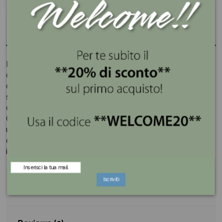
Descrizione
Dai un tocco di dolcezza e gioia alle tue celebrazioni
con l'esclusiva collezione di confetti
Maxtris
. Ogni
confetto è un piccolo scrigno di felicità, pronto a
sprigionare allegria e colore durante i momenti speciali
della tua vita.
Che tu stia celebrando un compleanno, un matrimonio,
una laurea o semplicemente la gioia di vivere, i nostri
confetti sono pronti a essere la scintilla di felicità che
illumina il tuo evento.
Iscriviti
Dettagli del prodotto